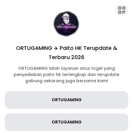
ORTUGAMING ✈️ Paito HK Terupdate &
Terbaru 2026
ORTUGAMING ialah layanan situs togel yang
penyediakan paito hk terlengkap dan terupdate
gabung sekarang juga bersama kami
ORTUGAMING
ORTUGAMING