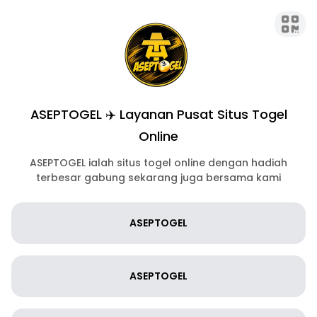
ASEPTOGEL ✈️ Layanan Pusat Situs Togel
Online
ASEPTOGEL ialah situs togel online dengan hadiah
terbesar gabung sekarang juga bersama kami
ASEPTOGEL
ASEPTOGEL