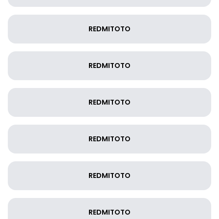
REDMITOTO
REDMITOTO
REDMITOTO
REDMITOTO
REDMITOTO
REDMITOTO