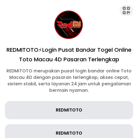
REDMITOTO⚡️Login Pusat Bandar Togel Online
Toto Macau 4D Pasaran Terlengkap
REDMITOTO merupakan pusat login bandar online Toto
Macau 4D dengan pasaran terlengkap, akses cepat,
sistem stabil, serta layanan 24 jam untuk pengalaman
bermain nyaman.
REDMITOTO
REDMITOTO