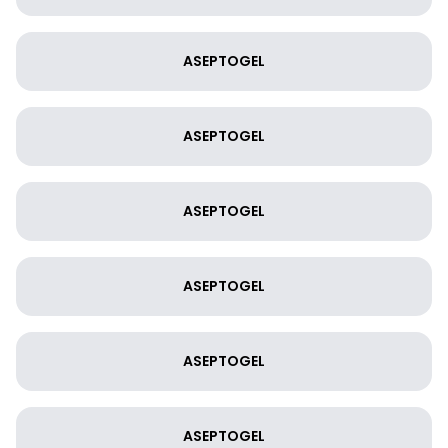
ASEPTOGEL
ASEPTOGEL
ASEPTOGEL
ASEPTOGEL
ASEPTOGEL
ASEPTOGEL